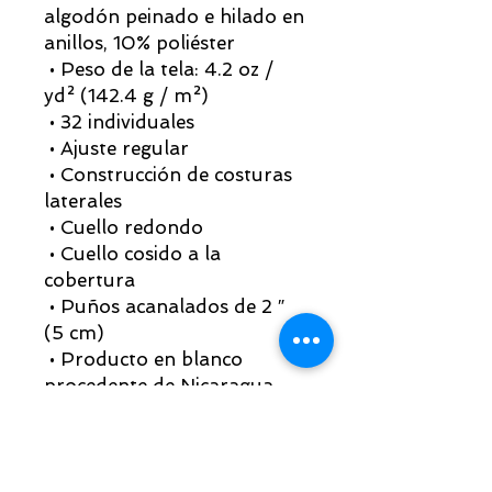
algodón peinado e hilado en 
anillos, 10% poliéster
 • Peso de la tela: 4.2 oz / 
yd² (142.4 g / m²)
 • 32 individuales
 • Ajuste regular
 • Construcción de costuras 
laterales
 • Cuello redondo
 • Cuello cosido a la 
cobertura
 • Puños acanalados de 2 ″ 
(5 cm)
 • Producto en blanco 
procedente de Nicaragua, 
Honduras, Guatemala o EE. 
UU.